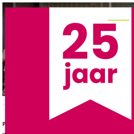
Menu
Onze cases
Home
/
Cases
PDR werkt in verschillende sectoren en aan
uiteenlopende vraagstukken. Wat onze cases