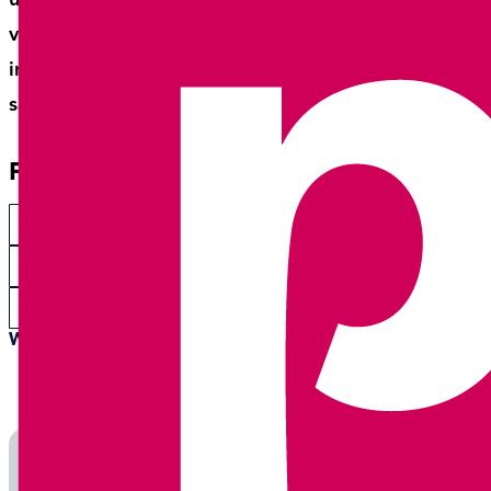
verbindt, is de manier waarop communicatie wordt
ingezet om richting te geven aan keuzes en
samenwerking.
Filter op
Arbeidsmarktcampagne
Bestuurscommunicatie
Communicatieadvies
Communicatiestrategie
Content
Participatie
Positionering
PR-strategie
Stakeholders
Wis alle filters
13
resultaten