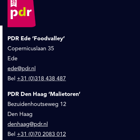
PDR Ede ’Foodvalley’
Copernicuslaan 35
Ede
ede@pdr.nl
Bel
+31 (0)318 438 487
PDR Den Haag ’Malietoren’
Bezuidenhoutseweg 12
Den Haag
denhaag@pdr.nl
Bel
+31 (0)70 2083 012