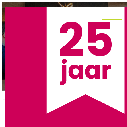
Menu
Stakeholdermanagement
Home
/
Onze diensten
/
Stakeholdermanagement