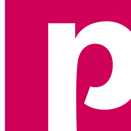
Stakeholdermanagement
Maatschappelijke en organisatorische vraagstukken
spelen zich af in een complex krachtenveld. Belangen
botsen, verhoudingen verschuiven en publieke aandacht
is onvoorspelbaar. Stakeholdermanagement vraagt om
richting en regie. Om bewust omgaan met relaties,
invloed en verwachtingen.
PDR adviseert organisaties bij strategisch
stakeholdermanagement. Met overzicht, scherpe keuzes
en verbinding die bijdraagt aan vertrouwen en draagvlak.