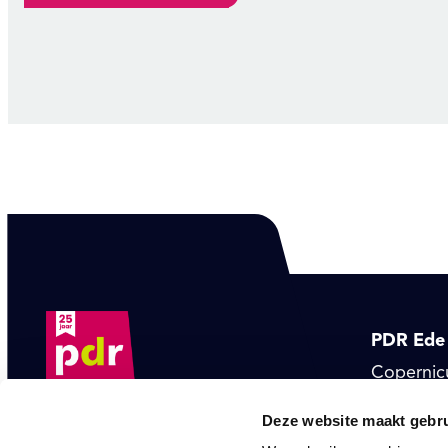
PDR Ede 
Copernic
Ede
Deze website maakt gebru
ede@pdr.