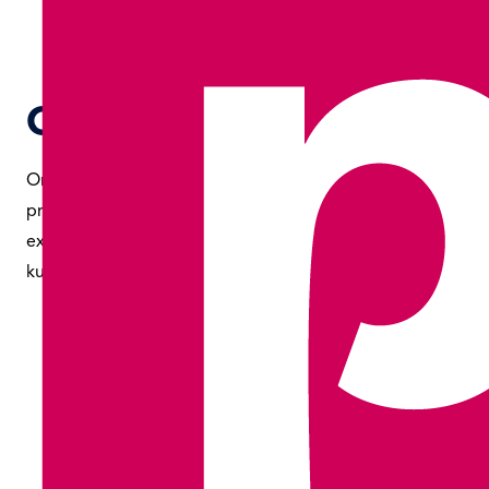
Case Communicatie
Omdat communicatie en creatie zo dicht bij elkaar liggen
prettige samenwerking met Case Communicatie. Dit bevlog
experts is binnenkort gevestigd in ons kantoorgebouw in
kunnen samenwerken.