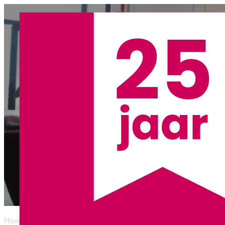
CASE communic
Home
/
Wij zijn PDR
/
Case Communicatie