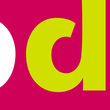
, hebben we een strategisch en
en team van online- en offline
 Ede zodat de teams optimaal