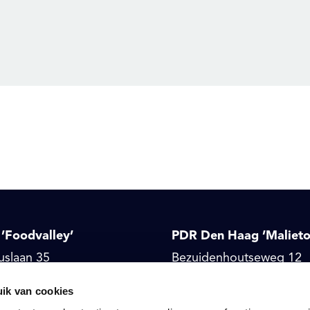
’Foodvalley’
PDR Den Haag ’Malieto
uslaan 35
Bezuidenhoutseweg 12
Den Haag
ik van cookies
nl
denhaag@pdr.nl