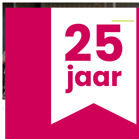
Menu
Corporates en MKB
Home
/
Onze markten
/
Corporates en MKB