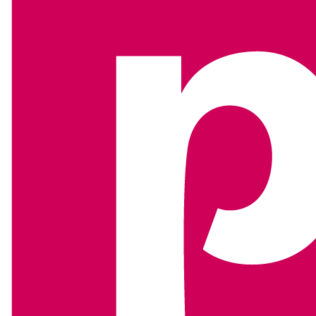
Corporates en MKB
Corporates en MKB-bedrijven bevinden zich in een
omgeving die voortdurend in beweging is. Groei,
verandering, maatschappelijke verwachtingen en krapte
op de arbeidsmarkt vragen om duidelijke keuzes en
consistente communicatie, zowel intern als extern.